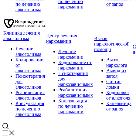
по лечению
по лечению
от запоя
наркомании
алкоголизма
Клиника лечения
Центр лечения
алкоголизма
Вызов
наркомании
наркологической
С
Лечение
помощи
Лечение
н
алкоголизма
наркомании
Кодирование
Вызов
Кодирование от
от
нарколога
наркомании
алкоголизма
Вывод из
Психотерапия
Психотерапия
запоя
для
для
Снятие
наркозависимых
алкоголиков
ломки
Реабилитация
Реабилитация
Кодировка
наркозависимых
алкоголиков
от алкоголя
Консультация
Консультация
Капельница
по лечению
по лечению
от запоя
наркомании
алкоголизма