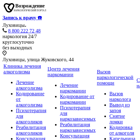
Запись к врачу ☎️
Луховицы
8 800 222 72 48
наркология 24/7
круглосуточно
без выходных
Луховицы, улица Жуковского, 44
Клиника лечения
Центр лечения
алкоголизма
Вызов
наркомании
наркологической
С
Лечение
помощи
Лечение
н
алкоголизма
наркомании
Кодирование
Вызов
Кодирование от
от
нарколога
наркомании
алкоголизма
Вывод из
Психотерапия
Психотерапия
запоя
для
для
Снятие
наркозависимых
алкоголиков
ломки
Реабилитация
Реабилитация
Кодировка
наркозависимых
алкоголиков
от алкоголя
Консультация
Консультация
Капельница