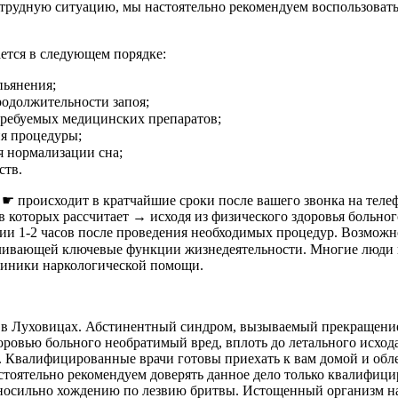
 трудную ситуацию, мы настоятельно рекомендуем воспользоват
ется в следующем порядке:
пьянения;
родолжительности запоя;
требуемых медицинских препаратов;
ия процедуры;
я нормализации сна;
ств.
ия ☛ происходит в кратчайшие сроки после вашего звонка на 
 которых рассчитает → исходя из физического здоровья больног
нии 1-2 часов после проведения необходимых процедур. Возможн
ивающей ключевые функции жизнедеятельности. Многие люди по
клиники наркологической помощи.
и в Луховицах. Абстинентный синдром, вызываемый прекращени
оровью больного необратимый вред, вплоть до летального исхо
ек. Квалифицированные врачи готовы приехать к вам домой и об
настоятельно рекомендуем доверять данное дело только квалиф
вносильно хождению по лезвию бритвы. Истощенный организм на