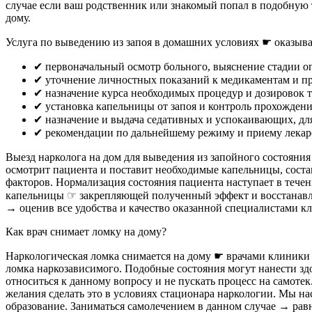
случае если ваш родственник или знакомый попал в подобную
дому.
Услуга по выведению из запоя в домашних условиях ☛ оказыва
✔︎ первоначальный осмотр больного, выяснение стадии о
✔︎ уточнение личностных показаний к медикаментам и п
✔︎ назначение курса необходимых процедур и дозировок 
✔︎ установка капельницы от запоя и контроль прохожден
✔︎ назначение и выдача седативных и успокаивающих, дл
✔︎ рекомендации по дальнейшему режиму и приему лекар
Выезд нарколога на дом для выведения из запойного состоян
осмотрит пациента и поставит необходимые капельницы, состав
факторов. Нормализация состояния пациента наступает в тече
капельницы ☞ закрепляющей полученный эффект и восстанавл
→ оценив все удобства и качество оказанной специалистами 
Как врач снимает ломку на дому?
Наркологическая ломка снимается на дому ☛ врачами клиник
ломка наркозависимого. Подобные состояния могут нанести зд
относиться к данному вопросу и не пускать процесс на самот
желания сделать это в условиях стационара наркологии. Мы 
образование. Заниматься самолечением в данном случае → ра