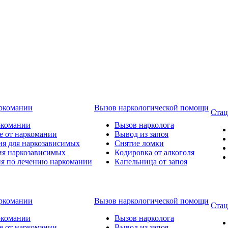
аркомании
Вызов наркологической помощи
Стац
ркомании
Вызов нарколога
е от наркомании
Вывод из запоя
ия для наркозависимых
Снятие ломки
ия наркозависимых
Кодировка от алкоголя
ия по лечению наркомании
Капельница от запоя
аркомании
Вызов наркологической помощи
Стац
ркомании
Вызов нарколога
е от наркомании
Вывод из запоя