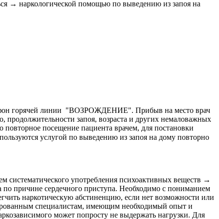
ься → наркологической помощью по выведению из запоя на
телефон горячей линии "ВОЗРОЖДЕНИЕ". Прибыв на место врач
о, продолжительности запоя, возраста и других немаловажных
о повторное посещение пациента врачем, для постановки
льзуются услугой по выведению из запоя на дому повторно
ем систематического употребления психоактивных веществ →
да по причине сердечного приступа. Необходимо с пониманием
легчить наркотическую абстиненцию, если нет возможности или
ицированным специалистам, имеющим необходимый опыт и
ркозависимого может попросту не выдержать нагрузки. Для