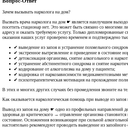
Вопрос-Ответ
Зачем вызывать нарколога на дом?
Вызвать врача нарколога на дом ☛ является наилучшим выходо
посетить стационар нет. Это может быть связано со многими 
адресу и оказать требуемую услугу. Только дипломированные с
оказания наших услуг проверено временем и подтверждено ты
✔︎ выведение из запоя и устранение похмельного синдром
✔︎ экстренное вытрезвление и приведение в состояние 
✔︎ детоксикация организма, снятие алкогольного и нарко
✔︎ устранение абстинентного синдрома и снятие наркоти
✔︎ кодирование от алкоголизма на дому у пациента;
✔︎ кодировка от наркозависимости медикаментозными ме
✔︎ психотерапевтическая мотивация на прохождение полн
В этих и многих других случаях без промедления звоните н
Как оказывается наркологическая помощь при выводе из запоя 
Вывод из запоя на дому ☛ одно из профильных направлений де
здоровья до критического → отравление организма становится 
состояние. Осложнения возникающие при сильной алкогольной
настоятельно рекомендуют проводить выведение из запойного 