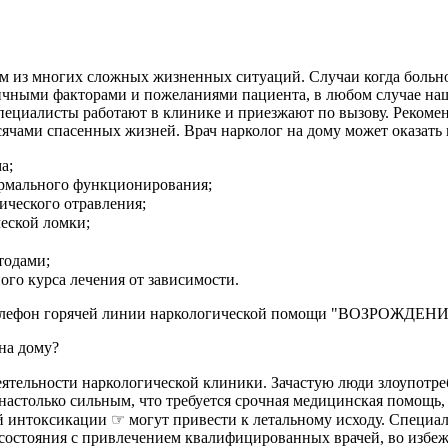
м из многих сложных жизненных ситуаций. Случаи когда больно
личными факторами и пожеланиями пациента, в любом случае на
пециалисты работают в клинике и приезжают по вызову. Рекомен
сячами спасенных жизней. Врач нарколог на дому может оказат
а;
нормального функционирования;
тического отравления;
ческой ломки;
тодами;
ого курса лечения от зависимости.
а телефон горячей линии наркологической помощи "ВОЗРОЖДЕН
на дому?
ятельности наркологической клиники. Зачастую люди злоупотре
настолько сильным, что требуется срочная медицинская помощь, 
 интоксикации ☞ могут привести к летальному исходу. Специа
состояния с привлечением квалифицированных врачей, во избеж