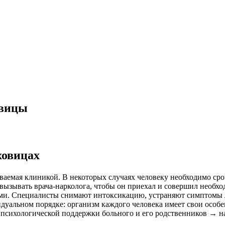
овицы
ховицах
ваемая клиникой. В некоторых случаях человеку необходимо ср
вызывать врача-нарколога, чтобы он приехал и совершил необход
ами. Специалисты снимают интоксикацию, устраняют симптомы л
дуальном порядке: организм каждого человека имеет свои особ
 психологической поддержки больного и его родственников → н